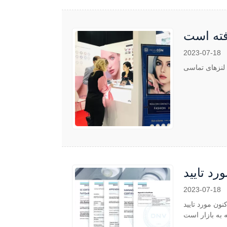
فته است
2023-07-18
2023-07-18
ار مصرف با نفوذپذیری اکسیژن 10 برابر بیشتر ، اکنون مورد تایید FDA