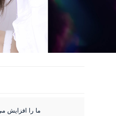
گسترش کارخانه جدید قابلیت های OEM / ODM ما ر