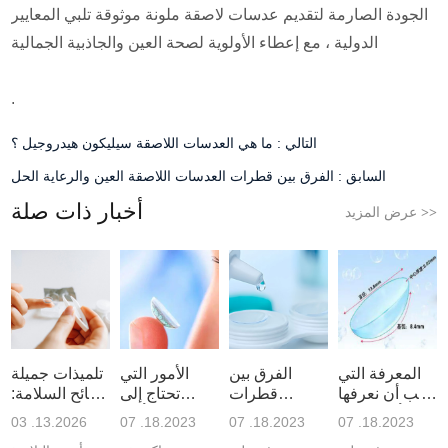
الجودة الصارمة لتقديم عدسات لاصقة ملونة موثوقة تلبي المعايير
الدولية ، مع إعطاء الأولوية لصحة العين والجاذبية الجمالية
.
التالي :
ما هي العدسات اللاصقة سيليكون هيدروجيل ؟
السابق :
الفرق بين قطرات العدسات اللاصقة العين والرعاية الحل
أخبار ذات صلة
عرض المزيد
>>
المعرفة التي
الفرق بين
الأمور التي
تلميذات جميلة
يجب أن نعرفها
قطرات
تحتاج إلى
نصائح السلامة:
أثناء شراء
العدسات
الاهتمام أثناء
4 المخاطر &
03 .13.2026
07 .18.2023
07 .18.2023
07 .18.2023
العدسات
اللاصقة العين
ارتداء العدسات
أمبير ؛ 7 يجب