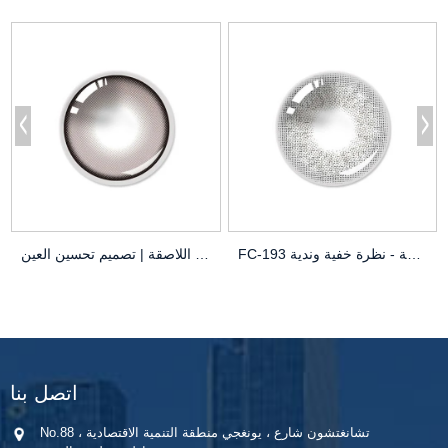
FC-193 ضبابية تأثير العدسات اللاصقة - نظرة خفية وندية
ريبيكا تسليط الضوء على العدسات اللاصقة | تصميم تحسين العين | OEM
اتصل بنا
No.88 تشانغتشون شارع ، يونغجي منطقة التنمية الاقتصادية ،