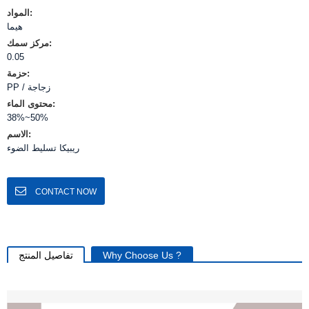
المواد:
هيما
مركز سمك:
0.05
حزمة:
PP / زجاجة
محتوى الماء:
38%~50%
الاسم:
ريبيكا تسليط الضوء
CONTACT NOW
Why Choose Us ?
تفاصيل المنتج