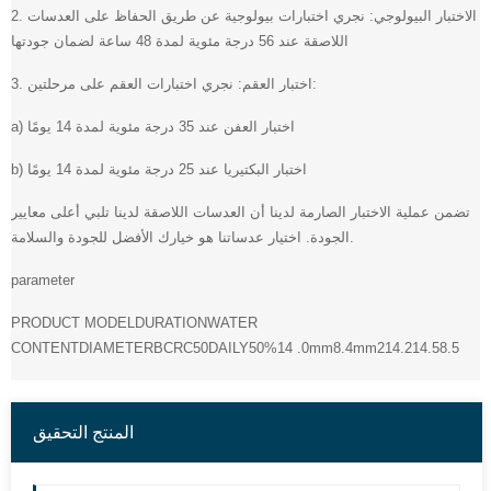
2. الاختبار البيولوجي: نجري اختبارات بيولوجية عن طريق الحفاظ على العدسات
اللاصقة عند 56 درجة مئوية لمدة 48 ساعة لضمان جودتها
3. اختبار العقم: نجري اختبارات العقم على مرحلتين:
a) اختبار العفن عند 35 درجة مئوية لمدة 14 يومًا
b) اختبار البكتيريا عند 25 درجة مئوية لمدة 14 يومًا
تضمن عملية الاختبار الصارمة لدينا أن العدسات اللاصقة لدينا تلبي أعلى معايير
الجودة. اختيار عدساتنا هو خيارك الأفضل للجودة والسلامة.
parameter
PRODUCT MODELDURATIONWATER
CONTENTDIAMETERBCRC50DAILY50%14 .0mm8.4mm214.214.58.5
المنتج التحقيق