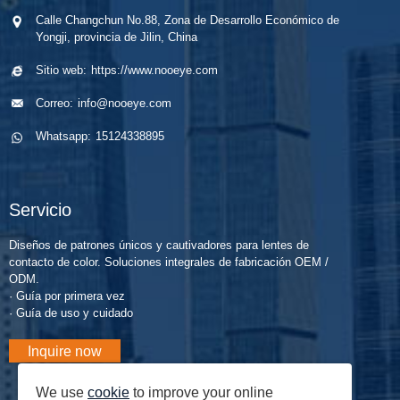
uso diario y
recommended
Calle Changchun No.88, Zona de Desarrollo Económico de
consejos de
métodos de
Yongji, provincia de Jilin, China
expertos de un
cuidado.
fabricante con
Descubra
Sitio web:
https://www.nooeye.com
certificación
protocolos de
Correo:
info@nooeye.com
ISO.
higiene paso a
¡Comienza tu
paso, mejores
Whatsapp:
15124338895
viaje
prácticas de
cómodamente!
limpieza y
consejos de
Servicio
segur...
Diseños de patrones únicos y cautivadores para lentes de
contacto de color. Soluciones integrales de fabricación OEM /
ODM.
· Guía por primera vez
· Guía de uso y cuidado
Inquire now
We use
cookie
to improve your online