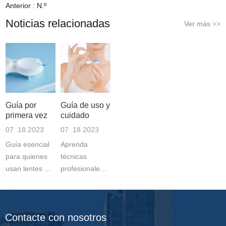
Anterior :
N.º
Noticias relacionadas
Ver más
>>
Guía por
Guía de uso y
primera vez
cuidado
07 .18.2023
07 .18.2023
Guía esencial
Aprenda
para quienes
técnicas
usan lentes de
profesionales
contacto por
de uso de
primera vez:
lentes de
aprenda la
contacto y
Contacte con nosotros
duración de
manufacturer-