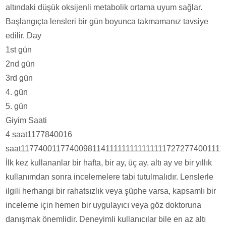
altındaki düşük oksijenli metabolik ortama uyum sağlar.
Başlangıçta lensleri bir gün boyunca takmamanız tavsiye
edilir. Day
1st gün
2nd gün
3rd gün
4. gün
5. gün
Giyim Saati
4 saat1177840016
saat11774001177400981141111111111111117272774001111
İlk kez kullananlar bir hafta, bir ay, üç ay, altı ay ve bir yıllık
kullanımdan sonra incelemelere tabi tutulmalıdır. Lenslerle
ilgili herhangi bir rahatsızlık veya şüphe varsa, kapsamlı bir
inceleme için hemen bir uygulayıcı veya göz doktoruna
danışmak önemlidir. Deneyimli kullanıcılar bile en az altı