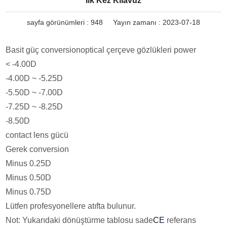
İlk Kez Kılavuz
sayfa görünümleri :
948
Yayın zamanı : 2023-07-18
Basit güç conversionoptical çerçeve gözlükleri power
< -4.00D
-4.00D ~ -5.25D
-5.50D ~ -7.00D
-7.25D ~ -8.25D
-8.50D
contact lens gücü
Gerek conversion
Minus 0.25D
Minus 0.50D
Minus 0.75D
Lütfen profesyonellere atıfta bulunur.
Not: Yukarıdaki dönüştürme tablosu sade
CE
referans