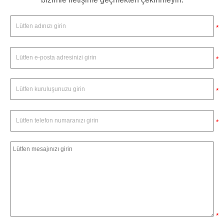
*
*
*
*
*