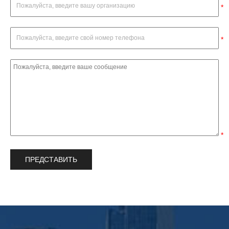
*
*
*