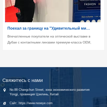
Поехал за границу на "Удивительный мир"
Впечатленные покупатели на оптической выставке в
Дубае с контактными линзами премиум-класса OEM,
укреплением присутствия на рынке Ближнего Востока и
глобальным партнерством.
Свяжитесь с нами
No.88 Changchun Street, зона экономического развития
Yongji, провинция Цзилинь, Китай
Сайт:
https://www.nooeye.com