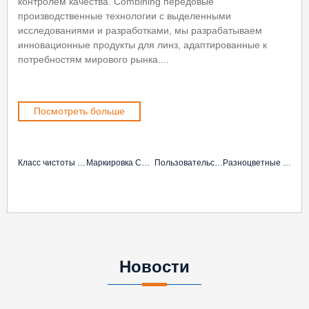
контролем качества. Combining передовые
производственные технологии с выделенными
исследованиями и разработками, мы разрабатываем
инновационные продукты для линз, адаптированные к
потребностям мирового рынка....
Посмотреть больше
Класс чистоты ISO 8
Маркировка CE и сертификация ISO
Пользовательские решения OEM / ODM
Разноцветные контактные линзы
Новости