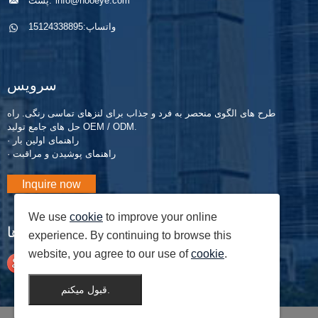
info@nooeye.com
پست:
کنید.
کنتاکت ها را
ها واقعا غیرقابل
ایمن و راحت
مقاومت است ،
واتساپ:
15124338895
بپوشید.
ب...
سرویس
طرح های الگوی منحصر به فرد و جذاب برای لنزهای تماسی رنگی. راه
حل های جامع تولید OEM / ODM.
· راهنمای اولین بار
· راهنمای پوشیدن و مراقبت
Inquire now
We use
cookie
to improve your online
وبلاگ ها
experience. By continuing to browse this
website, you agree to our use of
cookie
.
قبول میکنم.