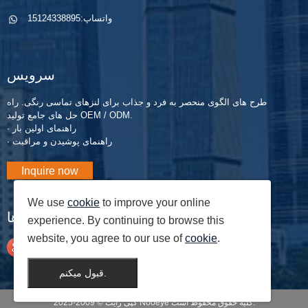
نکات ایمنی را
راحت شروع
مستقیماً از مرکز
کنید!
واتساپ:
15124338895
تولید دارای
گواهی ISO ...
سرویس
طرح های الگوی منحصر به فرد و جذاب برای لنزهای تماسی رنگی. راه
حل های جامع تولید OEM / ODM.
· راهنمای اولین بار
· راهنمای پوشیدن و مراقبت
Inquire now
We use
cookie
to improve your online
وبلاگ ها
experience. By continuing to browse this
website, you agree to our use of
cookie
.
قبول میکنم.
کپی رایت © 2009-2025 Nooeye کلیه حقوق محفوظ است.