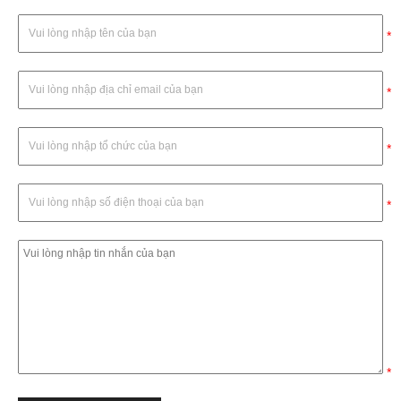
*
*
*
*
*