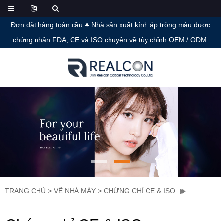
Đơn đặt hàng toàn cầu ♣ Nhà sản xuất kính áp tròng màu được
chứng nhận FDA, CE và ISO chuyên về tùy chỉnh OEM / ODM.
TRANG CHỦ
>
VỀ NHÀ MÁY
>
CHỨNG CHỈ CE & ISO