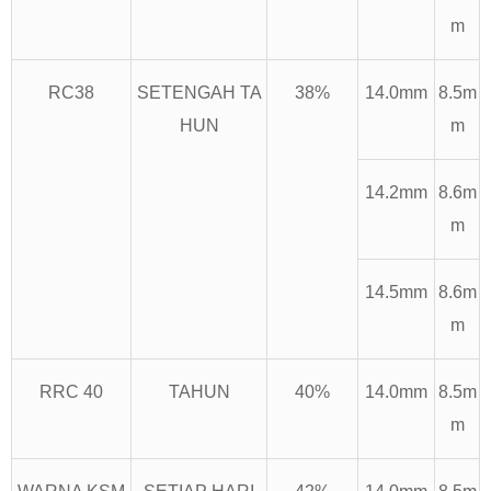
m
RC38
SETENGAH TA
38%
14.0mm
8.5m
HUN
m
14.2mm
8.6m
m
14.5mm
8.6m
m
RRC 40
TAHUN
40%
14.0mm
8.5m
m