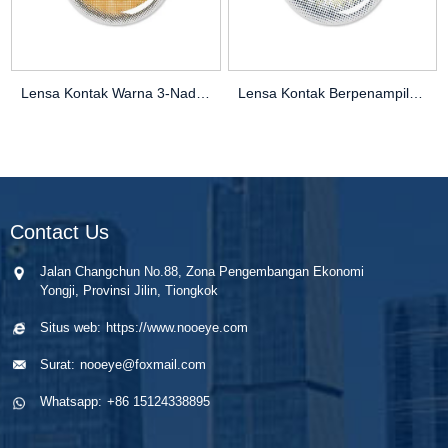
Lensa Kontak Warna 3-Nada FC-327 | Lensa Kosmetik OEM / ODM yang semarak
Lensa Kontak Berpenampilan Alami FC-304 | Desain Berkabut untuk Ke dalaman
Contact Us
Jalan Changchun No.88, Zona Pengembangan Ekonomi
Yongji, Provinsi Jilin, Tiongkok
Situs web:
https://www.nooeye.com
Surat:
nooeye@foxmail.com
Whatsapp:
+86 15124338895