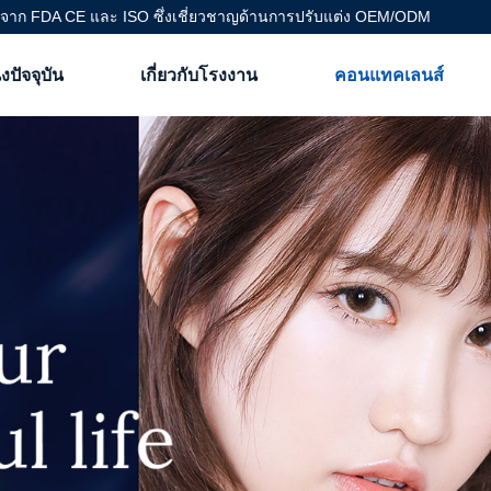
ับรองจาก FDA CE และ ISO ซึ่งเชี่ยวชาญด้านการปรับแต่ง OEM/ODM
งปัจจุบัน
เกี่ยวกับโรงงาน
คอนแทคเลนส์