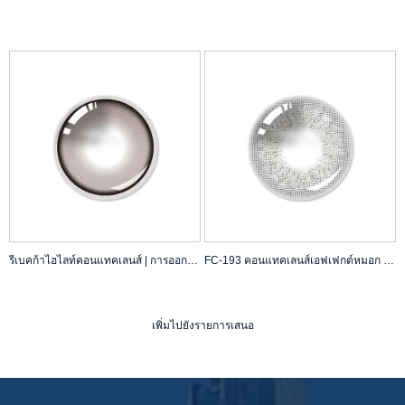
รีเบคก้าไฮไลท์คอนแทคเลนส์ | การออกแบบเสริมดวงตา | OEM
FC-193 คอนแทคเลนส์เอฟเฟกต์หมอก - ดูละเอียดอ่อนและสกปรก
เพิ่มไปยังรายการเสนอ