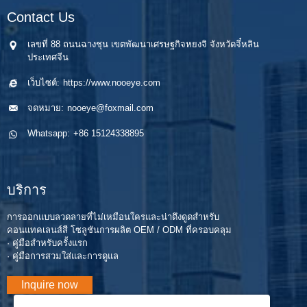
Contact Us
เลขที่ 88 ถนนฉางชุน เขตพัฒนาเศรษฐกิจหยงจิ จังหวัดจี๋หลิน
ประเทศจีน
เว็บไซต์:
https://www.nooeye.com
จดหมาย:
nooeye@foxmail.com
Whatsapp:
+86 15124338895
บริการ
การออกแบบลวดลายที่ไม่เหมือนใครและน่าดึงดูดสำหรับ
คอนแทคเลนส์สี โซลูชันการผลิต OEM / ODM ที่ครอบคลุม
· คู่มือสำหรับครั้งแรก
· คู่มือการสวมใส่และการดูแล
Inquire now