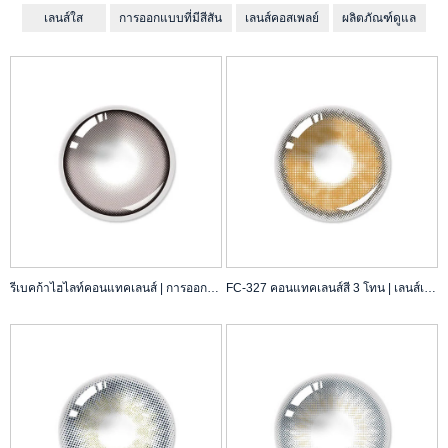
เลนส์ใส
การออกแบบที่มีสีสัน
เลนส์คอสเพลย์
ผลิตภัณฑ์ดูแล
รีเบคก้าไฮไลท์คอนแทคเลนส์ | การออกแบบเสริมดวงตา | OEM
FC-327 คอนแทคเลนส์สี 3 โทน | เลนส์เครื่องสำอาง OEM/ODM สีสัน