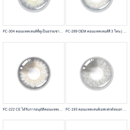
FC-304 คอนแทคเลนส์ที่ดูเป็นธรรมชาติ | การออกแบบหมอกเพื่อความ
FC-289 OEM คอนแทคเลนส์สี 3 โทน | ดีไซน์ม่านตาธรรมชาติ
FC-222 CE ได้รับการอนุมัติคอนแทคเลนส์สีดำธรรมชาติ
FC-193 คอนแทคเลนส์เอฟเฟกต์หมอก - ดูละเอียดอ่อนและสกปรก