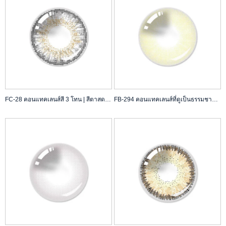
FC-28 คอนแทคเลนส์สี 3 โทน | สีตาสดใสและเป็นธรรมชาติ
FB-294 คอนแทคเลนส์ที่ดูเป็นธรรมชาติ | สไตล์สีที่ขายดีที่สุด