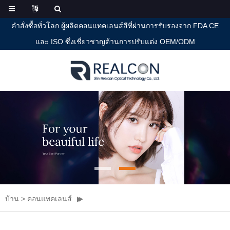
คำสั่งซื้อทั่วโลก ผู้ผลิตคอนแทคเลนส์สีที่ผ่านการรับรองจาก FDA CE
และ ISO ซึ่งเชี่ยวชาญด้านการปรับแต่ง OEM/ODM
บ้าน
>
คอนแทคเลนส์