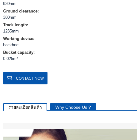
930mm
Ground clearance:
380mm
Track length:
1235mm
Working device:
backhoe
Bucket capacity:
0.025m³
CONTACT NOW
รายละเอียดสินค้า
Why Choose Us ?