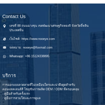
Contact Us
เลขที่ 88 ถนนฉางชุน เขตพัฒนาเศรษฐกิจหยงจิ จังหวัดจี๋หลิน
ประเทศจีน
เว็บไซต์:
https://www.nooeye.com
จดหมาย:
nooeye@foxmail.com
Whatsapp:
+86 15124338895
บริการ
การออกแบบลวดลายที่ไม่เหมือนใครและน่าดึงดูดสำหรับ
คอนแทคเลนส์สี โซลูชันการผลิต OEM / ODM ที่ครอบคลุม
· คู่มือสำหรับครั้งแรก
· คู่มือการสวมใส่และการดูแล