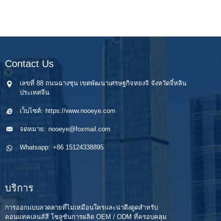
Contact Us
เลขที่ 88 ถนนฉางชุน เขตพัฒนาเศรษฐกิจหยงจิ จังหวัดจี๋หลิน
ประเทศจีน
เว็บไซต์:
https://www.nooeye.com
จดหมาย:
nooeye@foxmail.com
Whatsapp:
+86 15124338895
บริการ
การออกแบบลวดลายที่ไม่เหมือนใครและน่าดึงดูดสำหรับ
คอนแทคเลนส์สี โซลูชันการผลิต OEM / ODM ที่ครอบคลุม