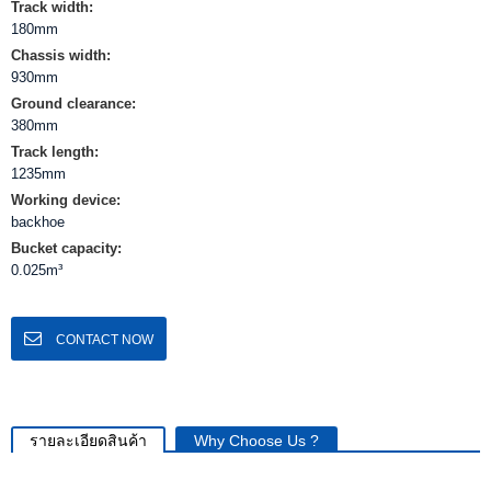
Track width:
180mm
Chassis width:
930mm
Ground clearance:
380mm
Track length:
1235mm
Working device:
backhoe
Bucket capacity:
0.025m³
CONTACT NOW
รายละเอียดสินค้า
Why Choose Us ?