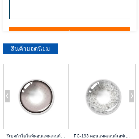
สินค้ายอดนิยม
รีเบคก้าไฮไลท์คอนแทคเลนส์ | การออกแบบเสริมดวงตา | OEM
FC-193 คอนแทคเลนส์เอฟเฟกต์หมอก - ดูละเอียดอ่อนและสกปรก