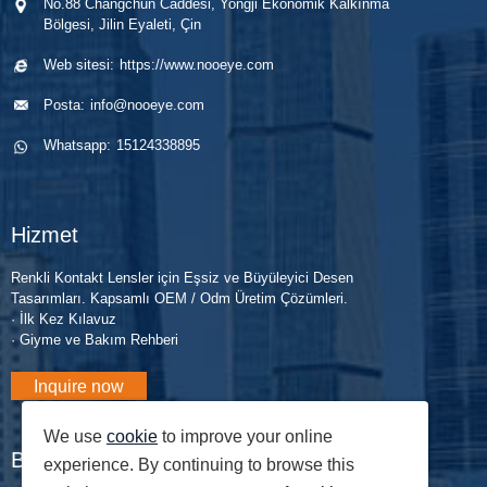
No.88 Changchun Caddesi, Yongji Ekonomik Kalkınma
Bölgesi, Jilin Eyaleti, Çin
Web sitesi:
https://www.nooeye.com
Posta:
info@nooeye.com
Whatsapp:
15124338895
Hizmet
Renkli Kontakt Lensler için Eşsiz ve Büyüleyici Desen
Tasarımları. Kapsamlı OEM / Odm Üretim Çözümleri.
· İlk Kez Kılavuz
· Giyme ve Bakım Rehberi
Inquire now
We use
cookie
to improve your online
Bloglar
experience. By continuing to browse this