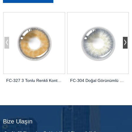
FC-327 3 Tonlu Renkli Kontakt Lensler | Canlı OEM / Odm Kozmetik Lensler
FC-304 Doğal Görünümlü Kontakt Lensler | Derinlik için Puslu Tasarım
Bize Ulaşın