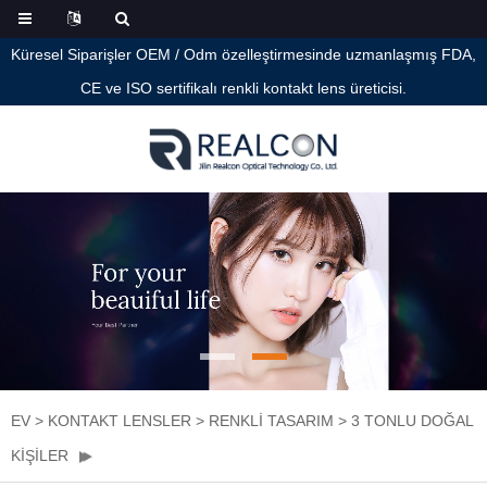
Küresel Siparişler OEM / Odm özelleştirmesinde uzmanlaşmış FDA,
CE ve ISO sertifikalı renkli kontakt lens üreticisi.
EV
>
KONTAKT LENSLER
>
RENKLI TASARIM
>
3 TONLU DOĞAL
KIŞILER