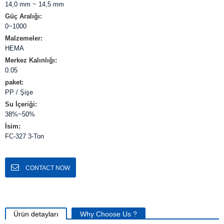
14,0 mm ~ 14,5 mm
Güç Aralığı:
0~1000
Malzemeler:
HEMA
Merkez Kalınlığı:
0.05
paket:
PP / Şişe
Su İçeriği:
38%~50%
İsim:
FC-327 3-Ton
CONTACT NOW
Ürün detayları
Why Choose Us ?