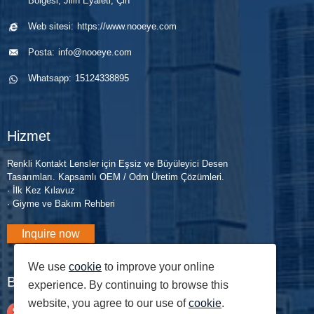
Bölgesi, Jilin Eyaleti, Çin
kapasitesiyle
sergileyerek
küresel
renkli silikon
OEM ve OEM
yenilikçi
ortaklıkları
hidrojel
Web sitesi:
https://www.nooeye.com
yeteneklerini
tasarımları ve
güçlendiriyor.
kontakları,
Posta:
info@nooeye.com
önemli ölçüde
uzay temalı
şimdi piyasaya
genişletti.
standıyla
sürülmesi için
Whatsapp:
15124338895
Gelişmiş tesis,
küresel alıcıları
FDA onaylı.
özel b...
cezbetti.
Hizmet
Renkli Kontakt Lensler için Eşsiz ve Büyüleyici Desen
Tasarımları. Kapsamlı OEM / Odm Üretim Çözümleri.
· İlk Kez Kılavuz
· Giyme ve Bakım Rehberi
Inquire now
We use
cookie
to improve your online
Bloglar
experience. By continuing to browse this
website, you agree to our use of
cookie
.