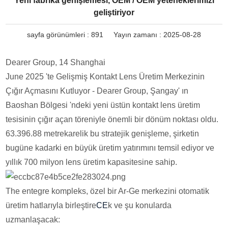
Yeni fabrika genişlemesi, OEM / OEM yeteneklerimizi
geliştiriyor
sayfa görünümleri :
891
Yayın zamanı : 2025-08-28
Dearer Group, 14 Shanghai
June 2025 'te Gelişmiş Kontakt Lens Üretim Merkezinin
Çığır Açmasını Kutluyor - Dearer Group, Şangay' ın
Baoshan Bölgesi 'ndeki yeni üstün kontakt lens üretim
tesisinin çığır açan töreniyle önemli bir dönüm noktası oldu.
63.396.88 metrekarelik bu stratejik genişleme, şirketin
bugüne kadarki en büyük üretim yatırımını temsil ediyor ve
yıllık 700 milyon lens üretim kapasitesine sahip.
The entegre kompleks, özel bir Ar-Ge merkezini otomatik
üretim hatlarıyla birleştire
CE
k ve şu konularda
uzmanlaşacak: