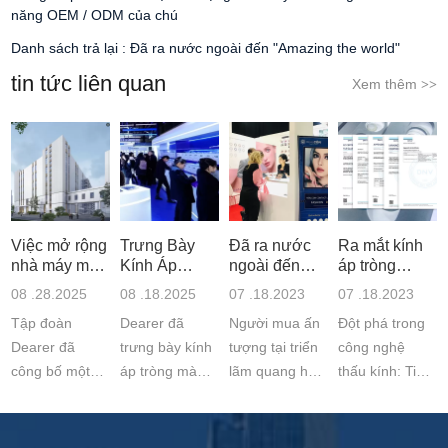
năng OEM / ODM của chú
Danh sách trả lại :
Đã ra nước ngoài đến "Amazing the world"
tin tức liên quan
Xem thêm
>>
Việc mở rộng
Trưng Bày
Đã ra nước
Ra mắt kính
nhà máy mới
Kính Áp
ngoài đến
áp tròng
nâng cao khả
Tròng Sáng
"Amazing the
silicon
08 .28.2025
08 .18.2025
07 .18.2023
07 .18.2023
năng OEM /
Tạo Tại SIOF
world"
hydrogel màu
Tập đoàn
Dearer đã
Người mua ấn
Đột phá trong
ODM của chú
2025
đầu tiên
được FDA
Dearer đã
trưng bày kính
tượng tại triển
công nghệ
công bố một
áp tròng màu &
lãm quang học
thấu kính: Tiếp
cơ sở sản xuất
lễ hội mới nhất
Dubai với kính
điểm hydrogel
kính áp tròng
của mình tại
áp tròng OEM
silicon màu
hiện đại mới tại
Hội chợ Quang
cao cấp, tăng
dùng một lần