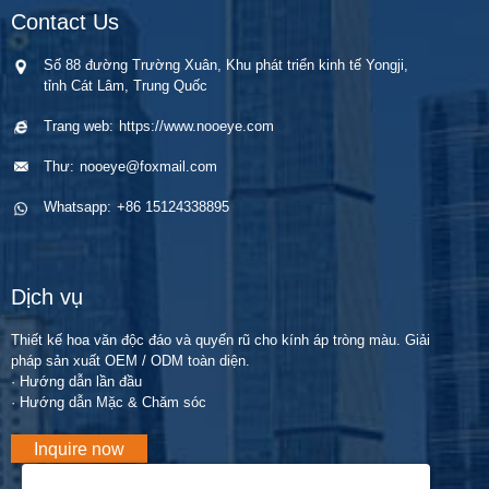
Contact Us
Thượng Hải,
học Quốc tế
cường sự hiện
hàng ngày đầu
mở rộng đáng
Thượng Hải
diện của thị
tiên trên thế
Số 88 đường Trường Xuân, Khu phát triển kinh tế Yongji,
kể khả năng
2025, thu hút
trường Trung
giới với độ
tỉnh Cát Lâm, Trung Quốc
OEM và ODM
người mua
Đông và quan
thấm oxy cao
với công suất
toàn cầu với
hệ đối tác toàn
hơn 10 lần,
Trang web:
https://www.nooeye.com
sản xuất hàng
thiết kế sáng
cầu.
hiện đã được
Thư:
nooeye@foxmail.com
năm là 700
tạo và gian
FDA chấp
triệu chiếc. Cơ
hàng theo chủ
thuận để tung
Whatsapp:
+86 15124338895
sở tiên tiến bao
đề không gian.
ra thị trường.
gồm...
Dịch vụ
Thiết kế hoa văn độc đáo và quyến rũ cho kính áp tròng màu. Giải
pháp sản xuất OEM / ODM toàn diện.
· Hướng dẫn lần đầu
· Hướng dẫn Mặc & Chăm sóc
Inquire now