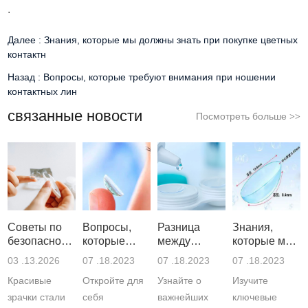
.
Далее :
Знания, которые мы должны знать при покупке цветных
контактн
Назад :
Вопросы, которые требуют внимания при ношении
контактных лин
связанные новости
Посмотреть больше
>>
Советы по
Вопросы,
Разница
Знания,
безопасности
которые
между
которые мы
красивых
требуют
глазными
должны
03 .13.2026
07 .18.2023
07 .18.2023
07 .18.2023
учеников: 4
внимания
каплями для
знать при
Красивые
Откройте для
Узнайте о
Изучите
риска и
при ношении
контактных
покупке
усилител
контактных
линз и
цветных
зрачки стали
себя
важнейших
ключевые